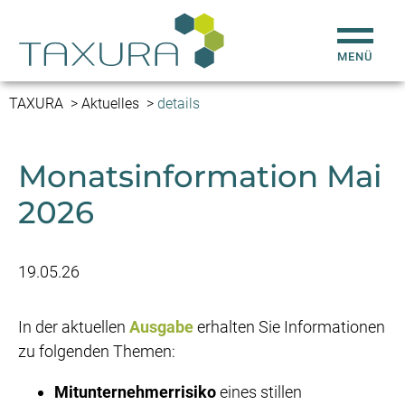
DATEV Mandanten‑Fernbetreuung
DATEV SmartLogin auf neuem Handy einrichten
Ausbildung Steuerfachangestellte/r
TAXURA
Aktuelles
details
Monatsinformation Mai
2026
19.05.26
In der aktuellen
Ausgabe
erhalten Sie Informationen
zu folgenden Themen:
Mitunternehmerrisiko
eines stillen