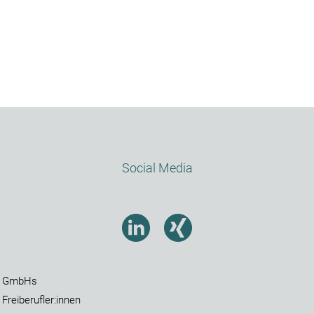
Social Media
ür GmbHs
 Freiberufler:innen