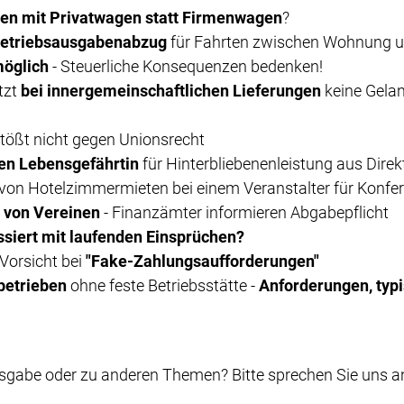
sen mit Privatwagen statt Firmenwagen
?
Betriebsausgabenabzug
für Fahrten zwischen Wohnung un
möglich
- Steuerliche Konsequenzen bedenken!
tzt
bei innergemeinschaftlichen Lieferungen
keine Gela
tößt nicht gegen Unionsrecht
en Lebensgefährtin
für Hinterbliebenenleistung aus Dire
von Hotelzimmermieten bei einem Veranstalter für Konfe
 von Vereinen
- Finanzämter informieren Abgabepflicht
siert mit laufenden Einsprüchen?
Vorsicht bei
"Fake-Zahlungsaufforderungen"
betrieben
ohne feste Betriebsstätte -
Anforderungen, typi
sgabe oder zu anderen Themen? Bitte sprechen Sie uns an.